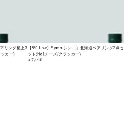
シ
ン-
白
北
海
道ペアリング極上3
【8% Low】Symn-シン- 白 北海道ペアリング2点セ
道
ラッカー)
ット(No1チーズ/クラッカー)
ペ
7,040
定
¥
ア
価
リ
ン
グ
2
点
セ
ッ
ト