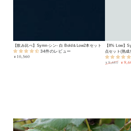
べ】
シ
Symn-
ン-
シ
白
ン-
北
白
海
【飲み比べ】Symn-シン- 白 Bold＆Low2本セット
【8% Low】
Bold
道
34件のレビュー
点セット(熟成
＆
ペ
10,560
定
¥
9,6
Low2
ア
価
9,680
¥
¥
定
特
本
リ
価
価
セ
ン
ッ
グ
ト
贅
沢
4
点
セ