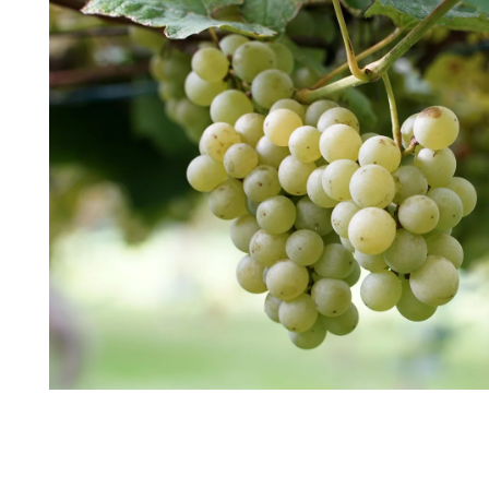
ッ
ト
(熟
成
生
ハ
ム/2
種
の
金
賞
チ
ー
ズ/
ク
ラ
ッ