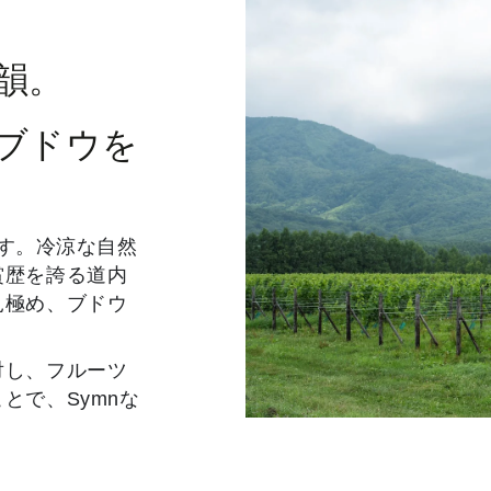
韻。
ブドウを
ます。冷涼な自然
賞歴を誇る道内
見極め、ブドウ
対し、フルーツ
とで、Symnな