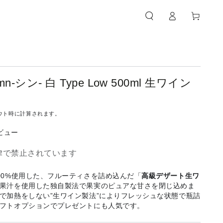
カ
グ
ー
イ
ト
ン
n-シン- 白 Type Low 500ml 生ワイン
ウト時に計算されます。
ビュー
律で禁止されています
00%使用した、フルーティさを詰め込んだ「
高級デザート生ワ
果汁を使用した独自製法で果実のピュアな甘さを閉じ込めま
で加熱をしない”生ワイン製法”によりフレッシュな状態で瓶詰
フトオプションでプレゼントにも人気です。