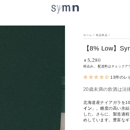
ホーム
/
単品商品
/
【8% Low】Sym
5,280
定
¥
価
税込み。
配送料
はチェックア
13件のレ
20歳未満の飲酒は法
北海道産ナイアガラを1
イン
」。糖度の高い氷結
した。さらに、製造過程
めしています。豊富なギ