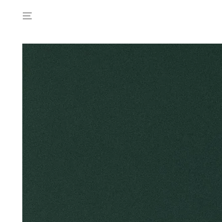
コンテンツにスキッ
プする
商品の情報にスキップす
る
モ
ダ
ー
ル
で
1
メ
デ
ィ