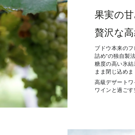
ッ
ト
果実の甘
(熟
成
贅沢な高
生
ハ
ブドウ本来のフ
ム/No1
詰め”の独自製
チ
糖度の高い氷結
ー
まま閉じ込めま
ズ/
高級デザートワ
ク
ワインと過ごす
ラ
ッ
カ
ー)