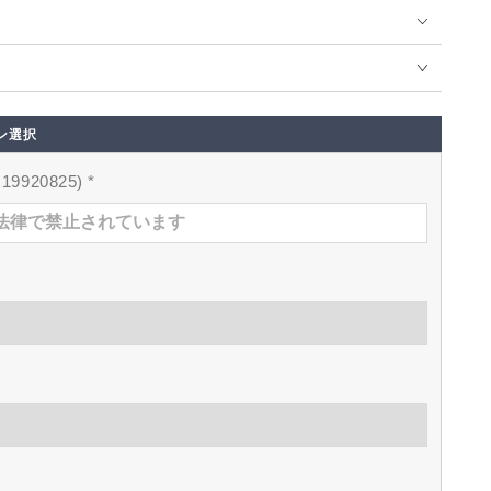
ン選択
9920825)
*