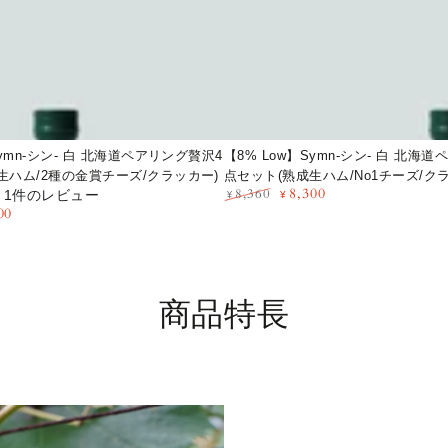
数
数
シ
量
量
ン-
を
を
白
減
増
北
ら
や
す
す
海
Symn-シン- 白 北海道ペアリング贅沢4
【8% Low】Symn-シン- 白 北海
道
生ハム/2種の金賞チーズ/クラッカー)
点セット(熟成生ハム/No1チーズ/ク
ペ
8,300
8,360
1件のレビュー
¥
¥
00
ア
定
特
価
価
リ
ン
グ
商品特長
極
上
3
点
セ