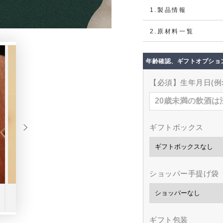
1.製品情報
2.原材料一覧
年齢確認、ギフトオプショ
【必須】生年月日(例:1
ギフトボックス
ショッパー手提げ袋
ギフト包装