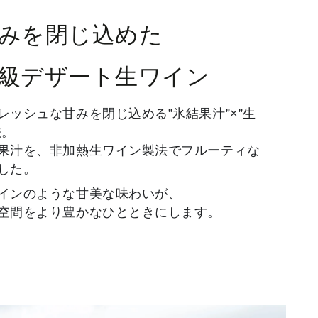
(No1
チ
みを閉じ込めた
ー
ズ/
級デザート生ワイン
ク
ラ
レッシュな甘みを閉じ込める”氷結果汁”×”生
ッ
法。
カ
果汁を、非加熱生ワイン製法でフルーティな
ー)
した。
インのような甘美な味わいが、
空間をより豊かなひとときにします。