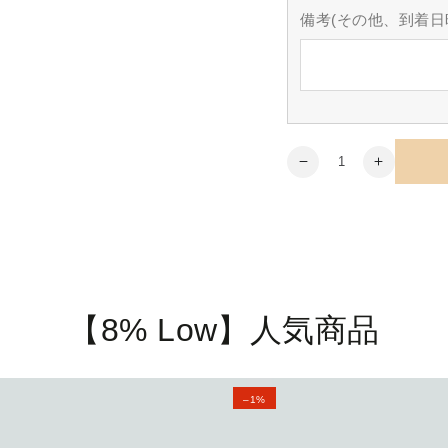
備考(その他、到着日
数
【8%
【8%
量
Low】
Low】
Symn-
Symn-
シ
シ
ン-
ン-
白
白
Type
Type
Low
Low
【8% Low】人気商品
500ml
500ml
生
生
ワ
ワ
【8%
イ
イ
–1%
Low】
ン
ン
の
の
Symn-