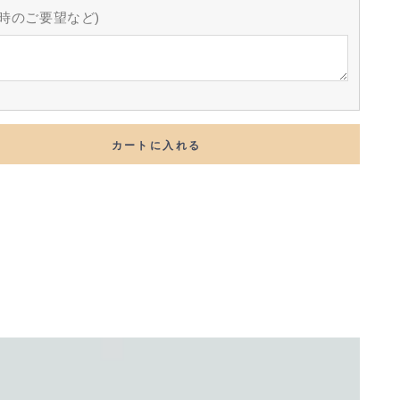
時のご要望など)
カートに入れる
【8%
Low】
Symn-