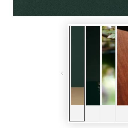
ア
を
開
く